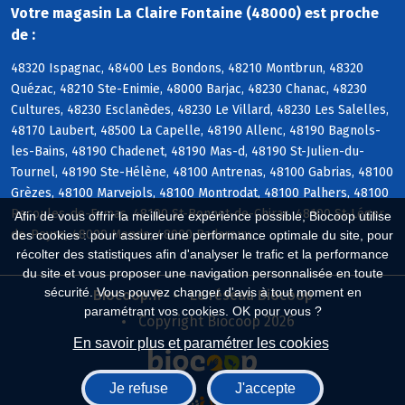
Votre magasin La Claire Fontaine (48000) est proche
de :
48320 Ispagnac, 48400 Les Bondons, 48210 Montbrun, 48320
Quézac, 48210 Ste-Enimie, 48000 Barjac, 48230 Chanac, 48230
Cultures, 48230 Esclanèdes, 48230 Le Villard, 48230 Les Salelles,
48170 Laubert, 48500 La Capelle, 48190 Allenc, 48190 Bagnols-
les-Bains, 48190 Chadenet, 48190 Mas-d, 48190 St-Julien-du-
Tournel, 48190 Ste-Hélène, 48100 Antrenas, 48100 Gabrias, 48100
Grèzes, 48100 Marvejols, 48100 Montrodat, 48100 Palhers, 48100
Recoules-de-Fumas, 48100 St-Bonnet-de-Chirac, 48100 St-Léger-
Afin de vous offrir la meilleure expérience possible, Biocoop utilise
de-Peyre, 48000 Mende, 48000 Badaroux
des cookies : pour assurer une performance optimale du site, pour
récolter des statistiques afin d'analyser le trafic et la performance
du site et vous proposer une navigation personnalisée en toute
sécurité. Vous pouvez changer d'avis à tout moment en
Biocoop.fr
Le réseau Biocoop
paramétrant vos cookies. OK pour vous ?
Copyright Biocoop 2026
En savoir plus et paramétrer les cookies
Je refuse
J'accepte
Réalisé par