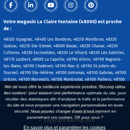
Votre magasin La Claire Fontaine (48000) est proche
de :
48320 Ispagnac, 48400 Les Bondons, 48210 Montbrun, 48320
Quézac, 48210 Ste-Enimie, 48000 Barjac, 48230 Chanac, 48230
Cultures, 48230 Esclanèdes, 48230 Le Villard, 48230 Les Salelles,
48170 Laubert, 48500 La Capelle, 48190 Allenc, 48190 Bagnols-
les-Bains, 48190 Chadenet, 48190 Mas-d, 48190 St-Julien-du-
Tournel, 48190 Ste-Hélène, 48100 Antrenas, 48100 Gabrias, 48100
Grèzes, 48100 Marvejols, 48100 Montrodat, 48100 Palhers, 48100
Recoules-de-Fumas, 48100 St-Bonnet-de-Chirac, 48100 St-Léger-
Afin de vous offrir la meilleure expérience possible, Biocoop utilise
de-Peyre, 48000 Mende, 48000 Badaroux
des cookies : pour assurer une performance optimale du site, pour
récolter des statistiques afin d'analyser le trafic et la performance
du site et vous proposer une navigation personnalisée en toute
sécurité. Vous pouvez changer d'avis à tout moment en
Biocoop.fr
Le réseau Biocoop
paramétrant vos cookies. OK pour vous ?
Copyright Biocoop 2026
En savoir plus et paramétrer les cookies