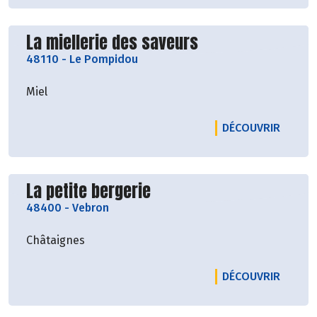
Découvrir le producteur
La miellerie des saveurs
48110
-
Le Pompidou
Miel
LE PRO
DÉCOUVRIR
Découvrir le producteur
La petite bergerie
48400
-
Vebron
Châtaignes
LE PRO
DÉCOUVRIR