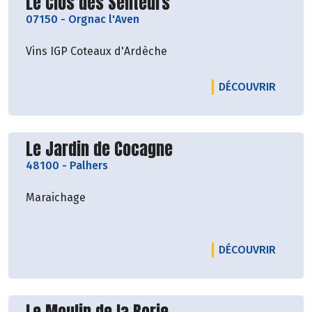
Découvrir le producteur
Le Clos des Senteurs
07150
-
Orgnac l'Aven
Vins IGP Coteaux d'Ardèche
LE PRO
DÉCOUVRIR
Découvrir le producteur
Le Jardin de Cocagne
48100
-
Palhers
Maraichage
LE PRO
DÉCOUVRIR
Découvrir le producteur
Le Moulin de la Borie