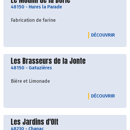
48150
-
Hures la Parade
Fabrication de farine
LE PRO
DÉCOUVRIR
Découvrir le producteur
Les Brasseurs de la Jonte
48150
-
Gatuzières
Bière et Limonade
LE PRO
DÉCOUVRIR
Découvrir le producteur
Les Jardins d'Olt
48230
-
Chanac