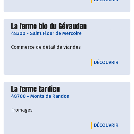
Découvrir le producteur
La ferme bio du Gévaudan
48300
-
Saint Flour de Mercoire
Commerce de détail de viandes
LE PRO
DÉCOUVRIR
Découvrir le producteur
La ferme tardieu
48700
-
Monts de Randon
Fromages
LE PRO
DÉCOUVRIR