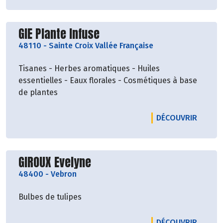
Découvrir le producteur
GIE Plante Infuse
48110
-
Sainte Croix Vallée Française
Tisanes - Herbes aromatiques - Huiles
essentielles - Eaux florales - Cosmétiques à base
de plantes
LE PRO
DÉCOUVRIR
Découvrir le producteur
GIROUX Evelyne
48400
-
Vebron
Bulbes de tulipes
LE PRO
DÉCOUVRIR