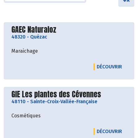
Découvrir le producteur
GAEC Naturaloz
48320
-
Quézac
Maraichage
LE PRO
DÉCOUVRIR
Découvrir le producteur
GIE Les plantes des Cévennes
48110
-
Sainte-Croix-Vallée-Française
Cosmétiques
LE PRO
DÉCOUVRIR