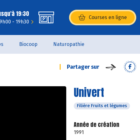
usqu'à 19:30
Courses en ligne
(s’ouvre dans une nouvelle fenêtr
 9h00 - 19h30
es
Biocoop
Naturopathie
Partager sur
Univert
Filière Fruits et légumes
Année de création
1991