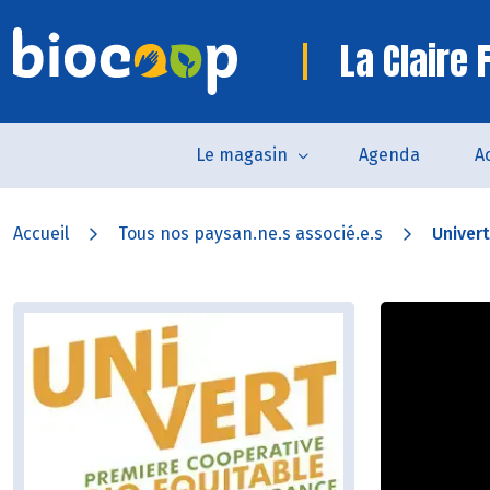
La Claire 
Le magasin
Agenda
Ac
Accueil
Tous nos paysan.ne.s associé.e.s
Univert