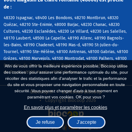
de :
48320 Ispagnac, 48400 Les Bondons, 48210 Montbrun, 48320
Quézac, 48210 Ste-Enimie, 48000 Barjac, 48230 Chanac, 48230
Cultures, 48230 Esclanèdes, 48230 Le Villard, 48230 Les Salelles,
48170 Laubert, 48500 La Capelle, 48190 Allenc, 48190 Bagnols-
les-Bains, 48190 Chadenet, 48190 Mas-d, 48190 St-Julien-du-
Tournel, 48190 Ste-Hélène, 48100 Antrenas, 48100 Gabrias, 48100
Grèzes, 48100 Marvejols, 48100 Montrodat, 48100 Palhers, 48100
Recoules-de-Fumas, 48100 St-Bonnet-de-Chirac, 48100 St-Léger-
Afin de vous offrir la meilleure expérience possible, Biocoop utilise
de-Peyre, 48000 Mende, 48000 Badaroux
des cookies : pour assurer une performance optimale du site, pour
récolter des statistiques afin d'analyser le trafic et la performance
du site et vous proposer une navigation personnalisée en toute
sécurité. Vous pouvez changer d'avis à tout moment en
Biocoop.fr
Le réseau Biocoop
paramétrant vos cookies. OK pour vous ?
Copyright Biocoop 2026
En savoir plus et paramétrer les cookies
Je refuse
J'accepte
Réalisé par