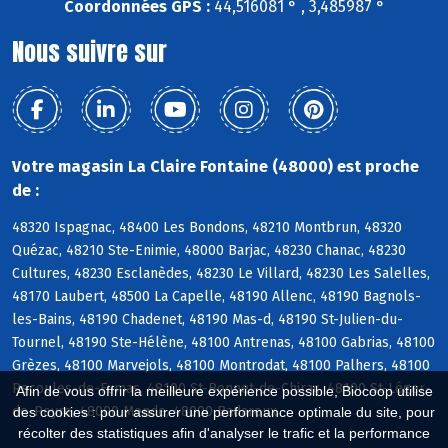
Coordonnées GPS :
44,516081 ° , 3,485987 °
Nous suivre sur
Votre magasin La Claire Fontaine (48000) est proche
de :
48320 Ispagnac, 48400 Les Bondons, 48210 Montbrun, 48320
Quézac, 48210 Ste-Enimie, 48000 Barjac, 48230 Chanac, 48230
Cultures, 48230 Esclanèdes, 48230 Le Villard, 48230 Les Salelles,
48170 Laubert, 48500 La Capelle, 48190 Allenc, 48190 Bagnols-
les-Bains, 48190 Chadenet, 48190 Mas-d, 48190 St-Julien-du-
Tournel, 48190 Ste-Hélène, 48100 Antrenas, 48100 Gabrias, 48100
Grèzes, 48100 Marvejols, 48100 Montrodat, 48100 Palhers, 48100
Recoules-de-Fumas, 48100 St-Bonnet-de-Chirac, 48100 St-Léger-
Afin de vous offrir la meilleure expérience possible, Biocoop utilise
de-Peyre, 48000 Mende, 48000 Badaroux
des cookies : pour assurer une performance optimale du site, pour
récolter des statistiques afin d'analyser le trafic et la performance